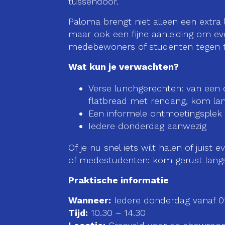
tussendoor.
Paloma brengt niet alleen een extra
maar ook een fijne aanleiding om eve
medebewoners of studenten tegen te
Wat kun je verwachten?
Verse lunchgerechten: van een 
flatbread met rendang, kom lan
Een informele ontmoetingsplek 
Iedere donderdag aanwezig
Of je nu snel iets wilt halen of juist 
of medestudenten: kom gerust lang
Praktische informatie
Wanneer:
Iedere donderdag vanaf 0
Tijd:
10.30 – 14.30