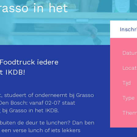
rasso in het
Inschr
Datu
Foodtruck iedere
Locat
t IKDB!
Tijd
, studeert of onderneemt bij Grasso
Type
 Den Bosch: vanaf 02-07 staat
ij Grasso in het IKDB.
Them
buiten de deur te lunchen? Dan ben
een verse lunch of iets lekkers