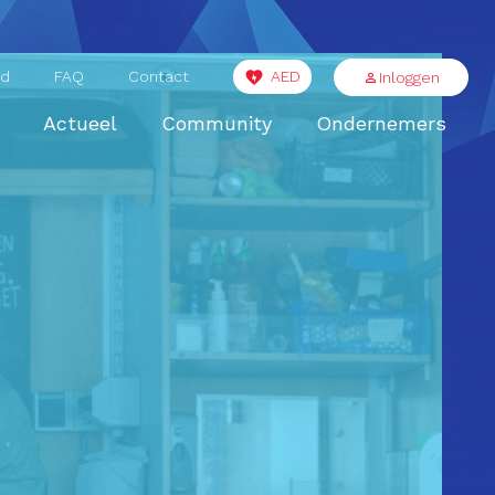
id
FAQ
Contact
AED
Inloggen
Actueel
Community
Ondernemers