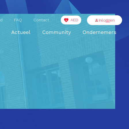
id
FAQ
Contact
AED
Inloggen
Actueel
Community
Ondernemers