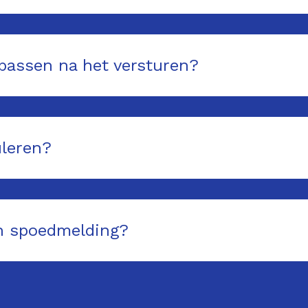
passen na het versturen?
uleren?
en spoedmelding?