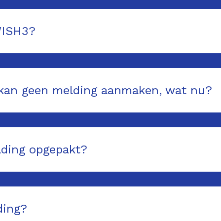
WISH3?
n kan geen melding aanmaken, wat nu?
lding opgepakt?
ding?