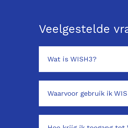
Veelgestelde v
Wat is WISH3?
Waarvoor gebruik ik WI
Hoe krijg ik toegang to