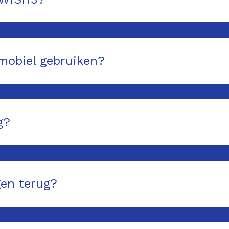
mobiel gebruiken?
g?
gen terug?