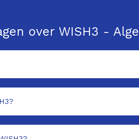
ragen over WISH3 - Al
SH3?
t WISH3?