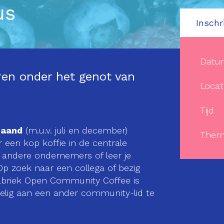
us
Inschr
Datu
en onder het genot van
Locat
Tijd
maand
(m.u.v. juli en december)
Them
 een kop koffie in de centrale
t andere ondernemers of leer je
p zoek naar een collega of bezig
briek Open Community Coffee is
lig aan een ander community-lid te