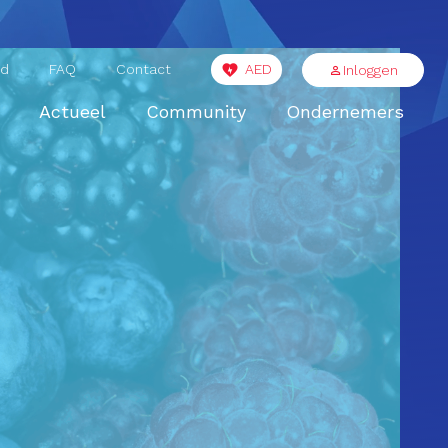
id
FAQ
Contact
AED
Inloggen
Actueel
Community
Ondernemers