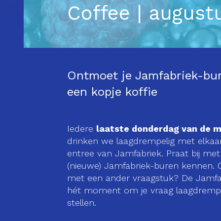
Coffee | august
Ontmoet je Jamfabriek-bur
een kopje koffie
Iedere
laatste donderdag van de 
drinken we laagdrempelig met elkaar
entree van Jamfabriek. Praat bij me
(nieuwe) Jamfabriek-buren kennen. O
met een ander vraagstuk? De Jamfa
hét moment om je vraag laagdrempe
stellen.