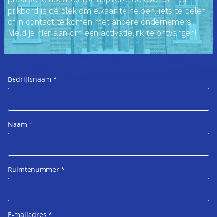
prikbord is dé plek om elkaar te helpen, iets te delen
of in contact te komen met andere ondernemers.
Meld je hier aan om een activatielink te ontvangen!
Bedrijfsnaam
*
Naam
*
Ruimtenummer
*
E-mailadres
*