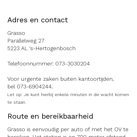
Adres en contact
Grasso
Parallelweg 27
5223 AL 's-Hertogenbosch
Telefoonnummer:
073-3030204
Voor urgente zaken buiten kantoortijden,
bel
073-6904244
.
Let op: Je kunt hierbij enkele minuten in de wacht komen
te staan.
Route en bereikbaarheid
Grasso is eenvoudig per auto of met het OV te
bereiken. Het station is op 700 meter afstand.