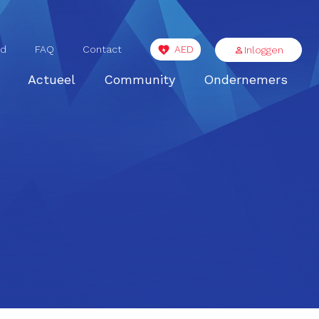
id
FAQ
Contact
AED
Inloggen
Actueel
Community
Ondernemers