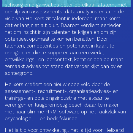
scholing en organisaties beter op elkaar afstemt met
behulp van assessments, data analytics en ai. In de
visie van Helixers zit talent in iedereen, maar komt
dat er lang niet altijd uit. Daarom verdient eenieder
het om inzicht in zijn talenten te krijgen en om zijn
potentieel optimaal te kunnen benutten. Door
talenten, competenties en potentieel in kaart te
brengen, en die te koppelen aan een werk-,
ontwikkelings- en leercontext, komt er een op maat
gemaakt advies tot stand dat verder kijkt dan cv en
achtergrond.
Helixers creëert een nieuw speelveld door de
assessment-, recruitment-, organisatieadvies- en
trainings- en opleidingsindustrie met elkaar te
verenigen en laagdrempelig beschikbaar te maken
met haar slimme HRM-software op het raakvlak van
psychologie, IT en bedrijfskunde.
Het is tijd voor ontwikkeling... het is tijd voor Helixers!